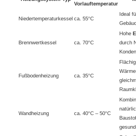
Vorlauftemperatur
Ideal fü
Niedertemperaturkessel
ca. 55°C
Gebäu
Hohe
E
Brennwertkessel
ca. 70°C
durch 
Konden
Flächi
Wärmea
Fußbodenheizung
ca. 35°C
gleich
Raumk
Kombin
natürli
Wandheizung
ca. 40°C – 50°C
Baustof
gesund